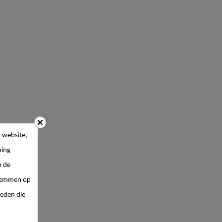
 website,
ing
n de
 stemmen op
ieden die