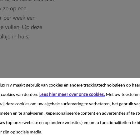
ik ze op een
er per week een
te vullen. Op deze
ijd in huis:
lux NV
maakt gebruik van cookies en andere trackingtechnologieën op haar
 cookies van derden:
Lees hier meer over onze cookies.
Met uw toestemm
wij deze cookies om uw algehele surfervaring te verbeteren, het gebruik va
 meten en te analyseren, gepersonaliseerde content en advertenties af te
ses (op onze website en op andere websites) en om u functionaliteiten te b
r zijn op sociale media.