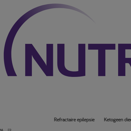
Refractaire epilepsie
Ketogeen die
NL
FR