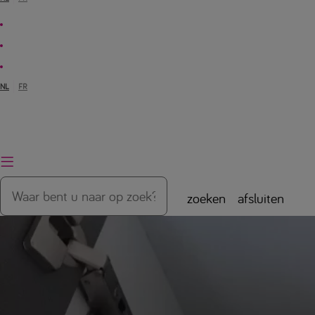
NL
FR
zoeken
afsluiten