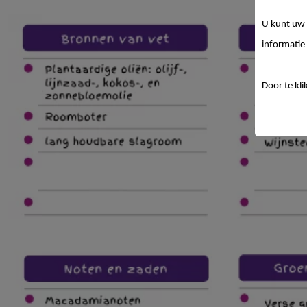
U kunt uw 
informatie 
Door te kli