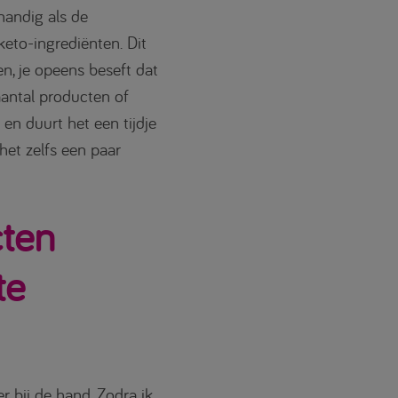
 handig als de
keto-ingrediënten. Dit
n, je opeens beseft dat
aantal producten of
en duurt het een tijdje
 het zelfs een paar
ten
te
r bij de hand. Zodra ik