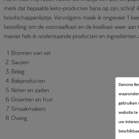
merk dat bepaalde keto-producten bijna op zijn, schrijf 
boodschappenlijstje. Vervolgens maak ik ongeveer 1 ke
bestelling om de voorraadkast en de koelkast weer aan 
manier heb ik onderstaande producten en ingrediënten alt
Bronnen van vet
Sauzen
Beleg
Bakproducten
Danone Be
Noten en zaden
waaronder
Groenten en fruit
gebruiken 
Smaakmakers
website te
Overig
uw interes
beschikbaa