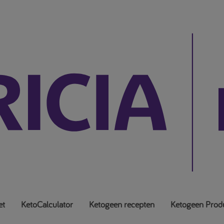
et
KetoCalculator
Ketogeen recepten
Ketogeen Prod