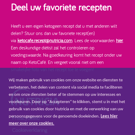
Deel uw favoriete recepten
Heeft u een eigen ketogeen recept dat u met anderen wilt
delen? Stuur ons dan uw favoriete recept(en)
via
ketocafe.recept@nutricia.com
. Lees de voorwaarden
hier
.
Een deskundige diëtist zal het controleren op
voedingswaarde. Na goedkeuring komt het recept onder uw
naam op KetoCafé. En vergeet vooral niet om een
smakelijke foto van het recept toe te voegen!
Wij maken gebruik van cookies om onze website en diensten te
verbeteren, het delen van content via social media te faciliteren
en om onze diensten beter af te stemmen op uw interesses en
voorkeuren. Door op "Accepteren" te klikken, stemt u in met het
gebruik van cookies door Nutricia en met de verwerking van uw
persoonsgegevens voor de genoemde doeleinden.
Lees hier
Privacybeleid
meer over onze cookies.
Cookieverklaring