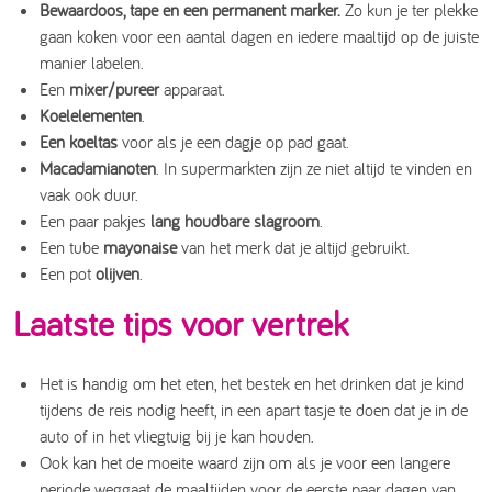
Bewaardoos, tape en een permanent marker.
Zo kun je ter plekke
gaan koken voor een aantal dagen en iedere maaltijd op de juiste
manier labelen.
Een
mixer/pureer
apparaat.
Koelelementen
.
Een koeltas
voor als je een dagje op pad gaat.
Macadamianoten
. In supermarkten zijn ze niet altijd te vinden en
vaak ook duur.
Een paar pakjes
lang houdbare slagroom
.
Een tube
mayonaise
van het merk dat je altijd gebruikt.
Een pot
olijven
.
Laatste tips voor vertrek
Het is handig om het eten, het bestek en het drinken dat je kind
tijdens de reis nodig heeft, in een apart tasje te doen dat je in de
auto of in het vliegtuig bij je kan houden.
Ook kan het de moeite waard zijn om als je voor een langere
periode weggaat de maaltijden voor de eerste paar dagen van