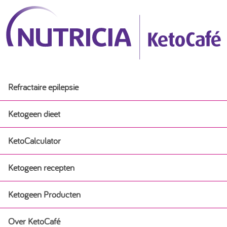
Refractaire epilepsie
Ketogeen dieet
KetoCalculator
Ketogeen dieet
Ketogeen recepten
Ervaringsverhalen
Ketogeen Producten
Ketogeen recepten
Ketogeen dieet voor baby’s bij epilepsie
Over KetoCafé
Ketogeen Producten
Ontbijt