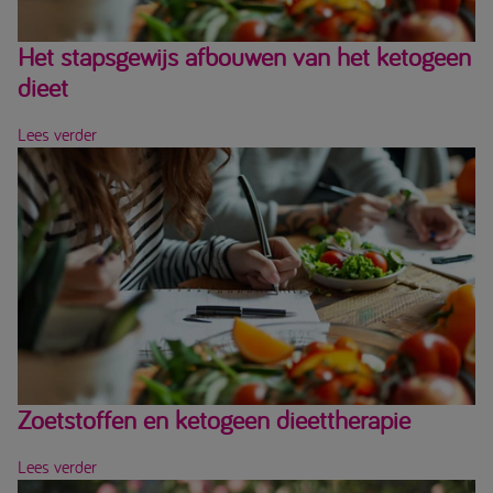
Het stapsgewijs afbouwen van het ketogeen
dieet
Lees verder
Zoetstoffen en ketogeen dieettherapie
Lees verder