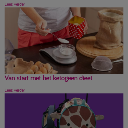
Lees verder
Van start met het ketogeen dieet
Lees verder