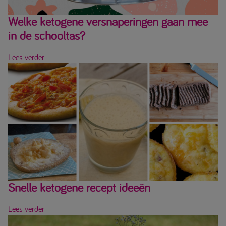
Welke ketogene versnaperingen gaan mee
in de schooltas?
Lees verder
Snelle ketogene recept ideeën
Lees verder