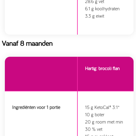
28.6 g vet
6.1 g koolhydraten
3.3 g eiwit
Vanaf 8 maanden
Hartig: brocoli flan
Ingrediënten voor 1 portie
15 g KetoCal® 3:1*
10 g boter
20 g room met min
30 % vet