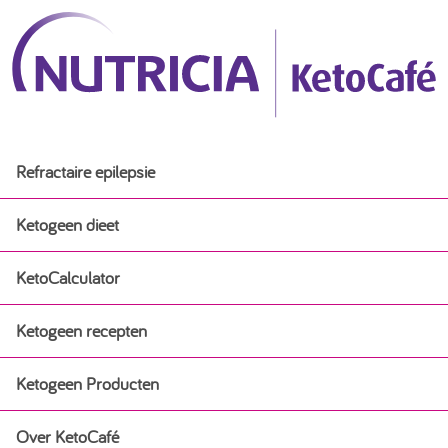
Refractaire epilepsie
Ketogeen dieet
KetoCalculator
Ketogeen dieet
Ketogeen recepten
Ervaringsverhalen
Ketogeen Producten
Ketogeen recepten
Ketogeen dieet voor baby’s bij epilepsie
Over KetoCafé
Ketogeen Producten
Ontbijt