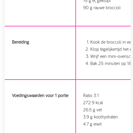
15 g ei, geklopt
90 g rauwe broccoli
Bereiding
Kook de broccoli in ee
Klop tegelijkertijd het
Wrijf een mini-ovensch
Bak 25 minuten op 18
Voedingswaarden voor 1 portie
Ratio 3:1
272.9 kcal
26.5 g vet
3.9 g koolhydraten
4.7 g eiwit