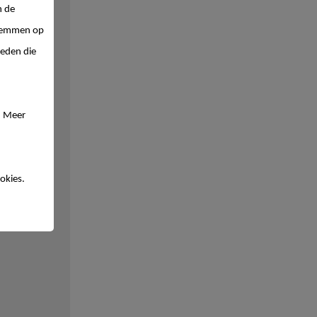
n de
 stemmen op
ieden die
. Meer
okies.