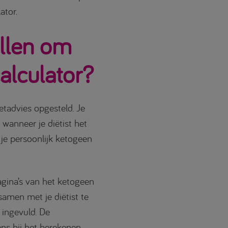
ator.
ullen om
alculator?
etadvies opgesteld. Je
 wanneer je diëtist het
je persoonlijk ketogeen
gina’s van het ketogeen
 samen met je diëtist te
 ingevuld. De
ns bij het berekenen