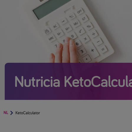
Nutricia KetoCalcul
NL
KetoCalculator