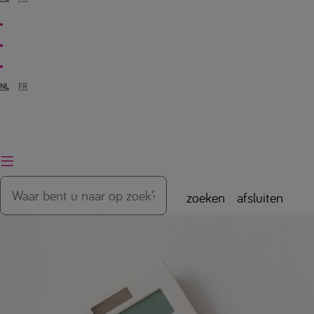
NL
FR
zoeken
afsluiten