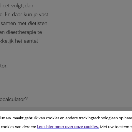
ieet volgt, dan
. En daar kun je vast
x samen met diëtisten
n dieettherapie te
kelijk het aantal
tor:
ocalculator?
lux NV
maakt gebruik van cookies en andere trackingtechnologieën op haar
 cookies van derden:
Lees hier meer over onze cookies.
Met uw toestemm