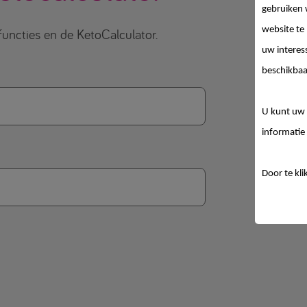
gebruiken 
website te
functies en de KetoCalculator.
uw interes
beschikbaa
U kunt uw 
informatie 
Door te kli