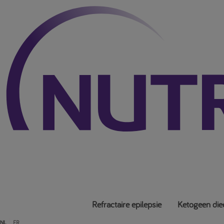
Refractaire epilepsie
Ketogeen die
NL
FR