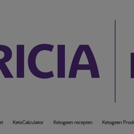
et
KetoCalculator
Ketogeen recepten
Ketogeen Prod