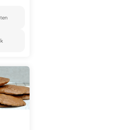
ten
jk