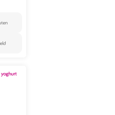
uten
eld
 yoghurt