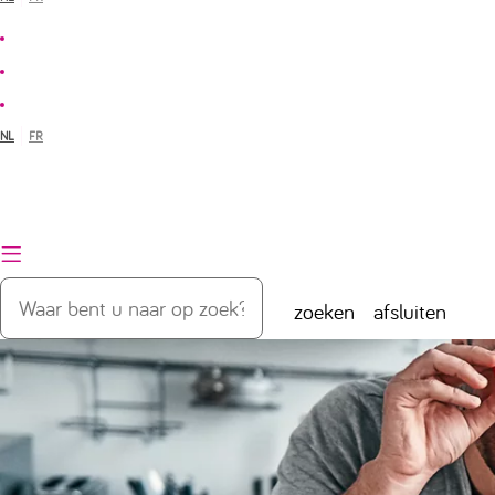
NL
FR
zoeken
afsluiten