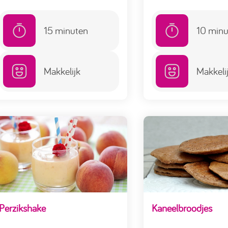
15
minuten
10
minu
Makkelijk
Makkeli
Perzikshake
Kaneelbroodjes