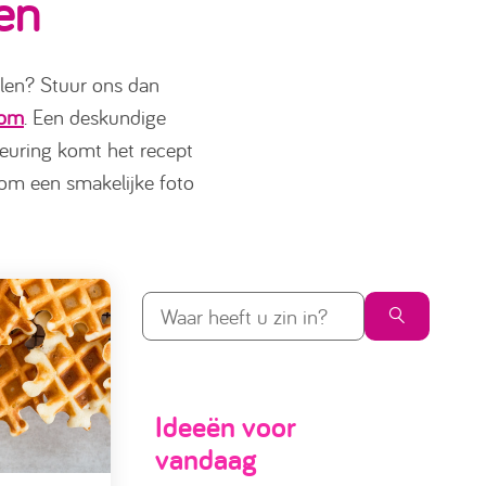
ten
elen? Stuur ons dan
com
. Een deskundige
keuring komt het recept
om een smakelijke foto
Ideeën voor
vandaag