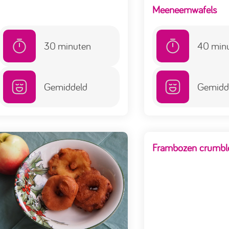
Meeneemwafels
30
minuten
40
min
Gemiddeld
Gemidd
Frambozen crumbl