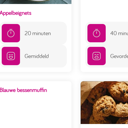
Appelbeignets
20
minuten
40
min
Gemiddeld
Gevord
Blauwe bessenmuffin