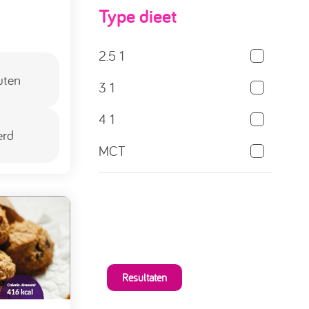
Type dieet
2.5 1
uten
3 1
4 1
erd
MCT
Resultaten