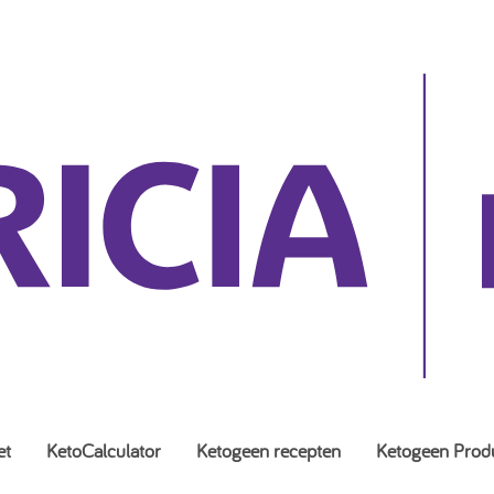
et
KetoCalculator
Ketogeen recepten
Ketogeen Prod