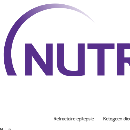
Refractaire epilepsie
Ketogeen die
NL
FR