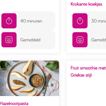
Krokante koekjes
40
minuten
30
min
Gemiddeld
Gemidd
Fruit smoothie met
Griekse stijl
Hazelnootpasta