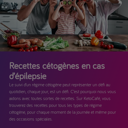
Recettes cétogènes en cas
d’épilepsie
Le suivi d’un régime cétogène peut représenter un défi au
quotidien, chaque jour, est un défi. C’est pourquoi nous vous
aidons avec toutes sortes de recettes. Sur KetoCafé, vous
trouverez des recettes pour tous les types de régime
cétogène, pour chaque moment de la journée et même pour
des occasions spéciales.