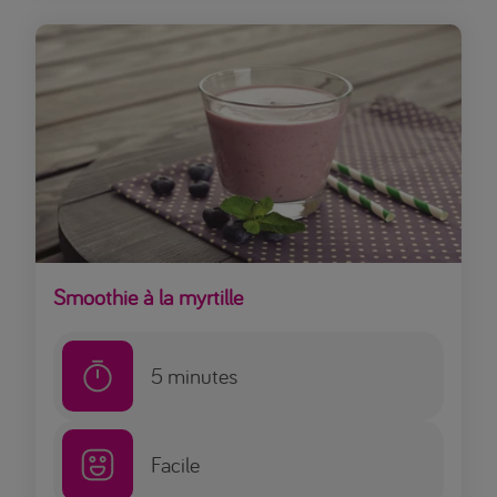
Smoothie à la myrtille
5
minutes
Facile