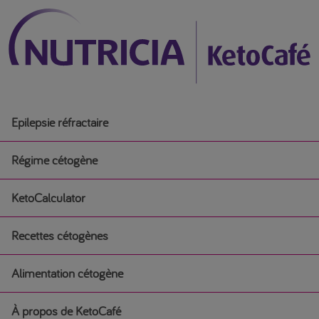
Epilepsie réfractaire
Régime cétogène
KetoCalculator
Régime cétogène
Recettes cétogènes
Débuter un régime cétogène médical
Alimentation cétogène
Recettes cétogènes
Régime cétogène pour l’épilepsie chez les nourrissons
À propos de KetoCafé
Alimentation cétogène
Petit-déjeuner