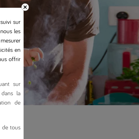
suivi sur
 nous les
, mesurer
licités en
us offrir
uant sur
 dans la
tion de
n de tous