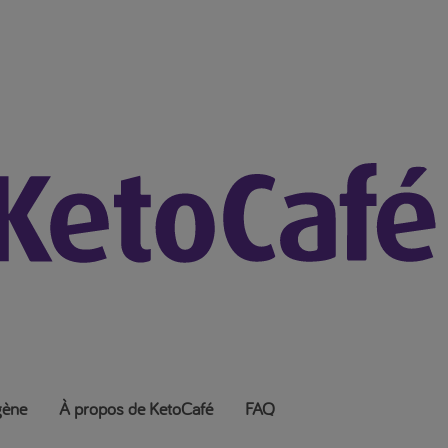
gène
À propos de KetoCafé
FAQ