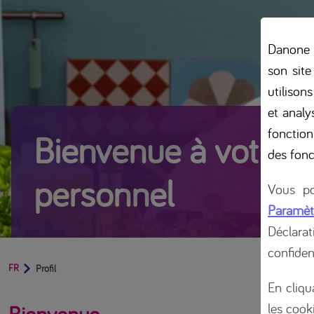
Danone B
son site
utilison
et analys
fonction
Bienvenue à votre pr
des fonc
personnel
Vous po
Paramèt
Déclara
confiden
FR
Profil
En cliqu
les cooki