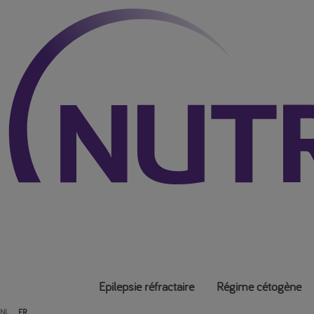
Epilepsie réfractaire
Régime cétogène
NL
FR