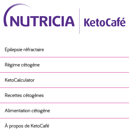
Epilepsie réfractaire
Régime cétogène
KetoCalculator
Régime cétogène
Recettes cétogènes
Débuter un régime cétogène médical
Alimentation cétogène
Recettes cétogènes
Régime cétogène pour l’épilepsie chez les nourrissons
À propos de KetoCafé
Alimentation cétogène
Petit-déjeuner