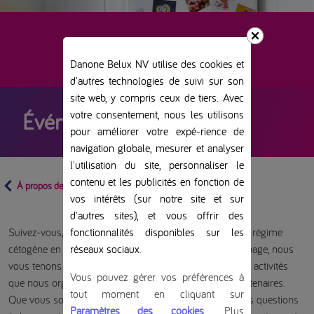
Danone Belux NV utilise des cookies et
d'autres technologies de suivi sur son
site web, y compris ceux de tiers. Avec
votre consentement, nous les utilisons
Événements KetoCafé
pour améliorer votre expé-rience de
navigation globale, mesurer et analyser
l'utilisation du site, personnaliser le
contenu et les publicités en fonction de
À propos de KetoCafé
vos intérêts (sur notre site et sur
d'autres sites), et vous offrir des
fonctionnalités disponibles sur les
Suivez-vous, ou quelqu’un de votre entourage suit-il, un régime
réseaux sociaux
.
cétogène en raison de l’épilepsie réfractaire ? Sur cette page, nous
vous tenons informés des réunions spéciales, ateliers et activités
Vous pouvez gérer vos préférences à
que nous organisons ou qui sont organisés par nos partenaires.
tout moment en cliquant sur
Que vous souhaitiez partager des expériences, poser des questions
Paramètres des cookies
. Plus