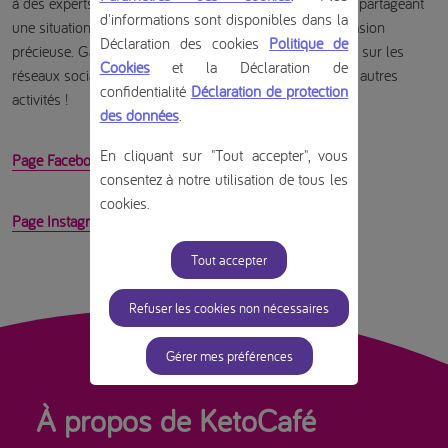
à des experts ou simplement rencontrer des personnes partageant
d'informations sont disponibles dans la
une situation similaire, ces événements offrent une occasion
Déclaration des cookies
Politique de
précieuse. Gardez un œil sur cette page, ou suivez-nous sur les
Cookies
et la Déclaration de
réseaux sociaux pour rester informé des événements et autres
confidentialité
Déclaration de protection
activités !
des données
.
En cliquant sur "Tout accepter", vous
Page Facebook KetoCafé (nutriciaketocafenlbe)
consentez à notre utilisation de tous les
cookies.
Page Instagram KetoCafé (nutricia_ketocafe_nlbe)
Tout accepter
Refuser les cookies non nécessaires
Gérer mes préférences
À propos de KetoCafé