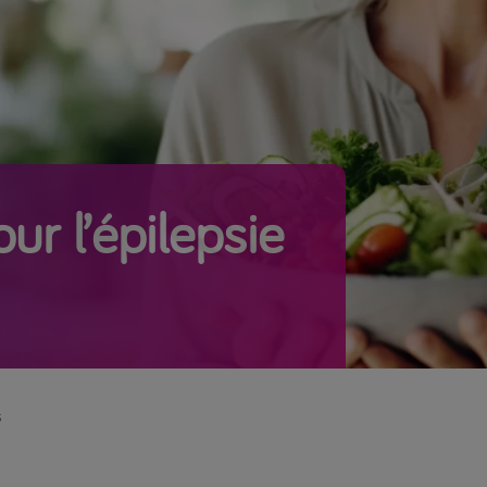
r l’épilepsie
s