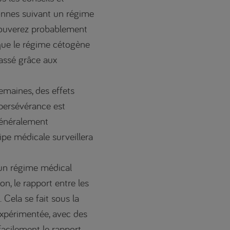
sonnes suivant un régime
trouverez probablement
 que le régime cétogène
assé grâce aux
emaines, des effets
 persévérance est
généralement
uipe médicale surveillera
un régime médical
on, le rapport entre les
. Cela se fait sous la
expérimentée, avec des
facilement le rapport