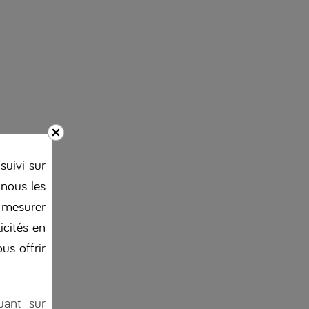
suivi sur
 nous les
, mesurer
licités en
us offrir
uant sur