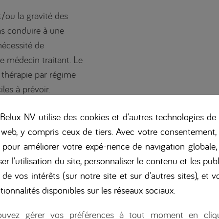
t/ou la gravité des
as conduire à une
nécessité de
e médecin traitant. Le
a thérapie par régime
les à prévoir.
 cétogène
elux NV utilise des cookies et d'autres technologies de 
 web, y compris ceux de tiers. Avec votre consentement,
s la durée)
s pour améliorer votre expé-rience de navigation globale
er l'utilisation du site, personnaliser le contenu et les pub
 de vos intérêts (sur notre site et sur d'autres sites), et vo
tionnalités disponibles sur les réseaux sociaux
.
 demande un certain
uvez gérer vos préférences à tout moment en cliq