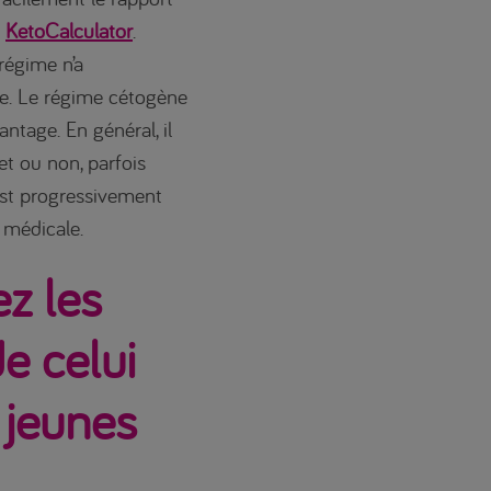
e
KetoCalculator
.
régime n’a
me. Le régime cétogène
ntage. En général, il
fet ou non, parfois
est progressivement
 médicale.
z les
de celui
 jeunes