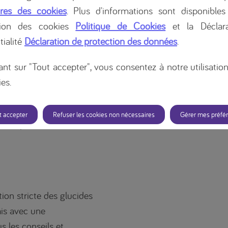
lucides est nécessaire,
res des cookies
. Plus d'informations sont disponibles
t inévitables. Il est
tion des cookies
Politique de Cookies
et la Déclara
gement, surtout à un
tialité
Déclaration de protection des données
.
amais seul! Il existe de
res et des outils qui
ant sur "Tout accepter", vous consentez à notre utilisatio
es.
aux sociaux qui ont de
t accepter
Refuser les cookies non nécessaires
Gérer mes préfé
l’inspiration, consultez
ion stricte des glucides
ais avec une
s les conseils et