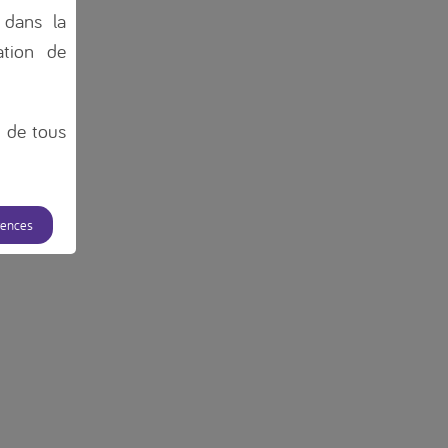
 dans la
tion de
n de tous
rences