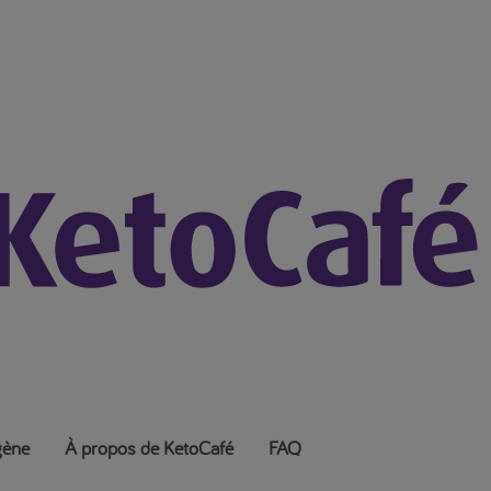
gène
À propos de KetoCafé
FAQ