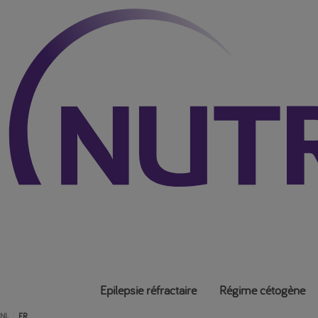
Epilepsie réfractaire
Régime cétogène
NL
FR