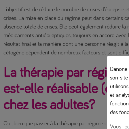
L’objectif est de réduire le nombre de crises d’épilepsie e
crises. La mise en place du régime peut dans certains c
absence totale de crises. Elle peut également réduire la 
médicaments antiépileptiques, toujours en accord avec l
résultat final et la manière dont une personne réagit à l
cétogène dépendent de nombreux facteurs et sont diffici
La thérapie par régime
Danone B
son site
est-elle réalisable (dan
utilison
et analys
chez les adultes?
fonction
des fonc
Oui, bien que passer à la thérapie par régime cétogène
Vous po