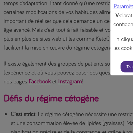
temps d’adaptation. Étant donné qu’une restriction des g
Paramèt
certaines modifications de vos habitudes alimentaires son
Déclara
important de réaliser que cela demande un certain enga
confiden
âge avancé. Mais c’est tout à fait faisable et vous n’êtes j
plus en plus de sites web utiles comme KetoCafé, des liv
En cliqu
facilitent la mise en œuvre du régime cétogène.
les cooki
Il existe également des groupes de patients sur les rése
Tou
l’expérience et où vous pouvez poser des questions. Pour 
nos pages
Facebook
et
Instagram
!
Défis du régime cétogène
C’est strict:
Le régime cétogène nécessite une restrict
et une consommation élevée de lipides (graisses). M
planification précise et de la constance, et grâce à tou