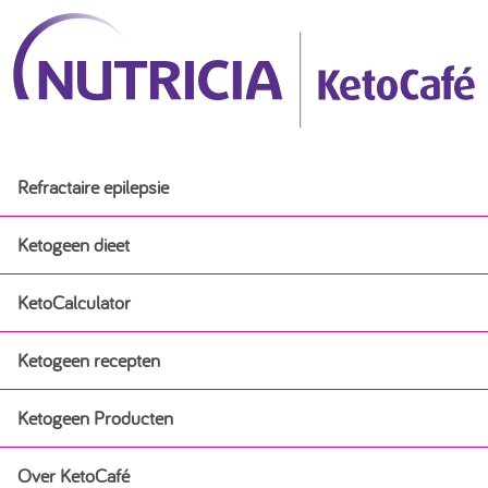
Refractaire epilepsie
Ketogeen dieet
KetoCalculator
Ketogeen dieet
Ketogeen recepten
Ervaringsverhalen
Ketogeen Producten
Ketogeen recepten
Ketogeen dieet voor baby’s bij epilepsie
Over KetoCafé
Ketogeen Producten
Ontbijt