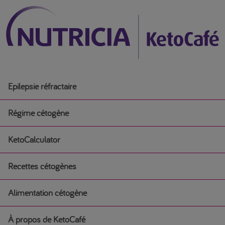
Epilepsie réfractaire
Régime cétogène
KetoCalculator
Régime cétogène
Recettes cétogènes
Débuter un régime cétogène médical
Alimentation cétogène
Recettes cétogènes
Régime cétogène pour l’épilepsie chez les nourrissons
À propos de KetoCafé
Alimentation cétogène
Petit-déjeuner