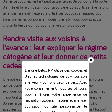
d'aller se coucher, l'enfant peut laisser le sac de bonbons à la porte
d'entrée et faire un dessin pour la sorcière. Lorsqu'ils se réveilleront
le lendemain matin, elle aura utilisé ses pouvoirs magiques pour
transformer les bonbons en jouets. Bien sûr, vous pouvez aussi
choisir la fée de du troc pour une version plus douce.
Rendre visite aux voisins à
l'avance : leur expliquer le régime
cétogène et leur donner de petits
cadeaux.
Danone Belux NV utilise des cookies et
d'autres technologies de suivi sur son
Une autre solution consiste à aller voir à l'avance tous les voisins
site web, y compris ceux de tiers. Avec
qui participent à Halloween et/ou à la Saint-Martin et à leur
votre consentement, nous les utilisons
expliquer que votre enfant suit un régime cétogène et qu'il est très
pour améliorer votre expé-rience de
important qu'il ne reçoive aucune sucrerie. Vous pouvez ensuite
navigation globale, mesurer et analyser
donner à ces voisins de petits cadeaux ou des friandises céto
l'utilisation du site, personnaliser le
adaptées qu'ils pourront mettre dans le sac de votre enfant lorsqu'il