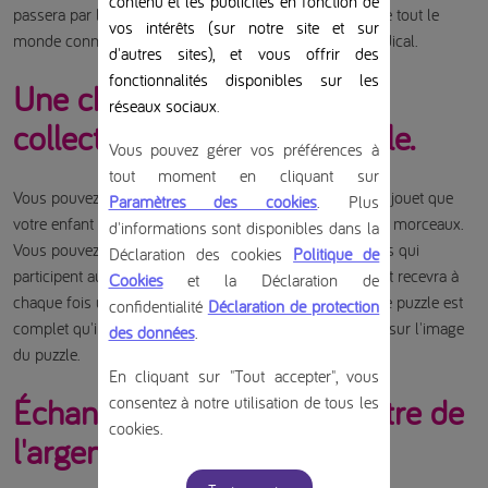
contenu et les publicités en fonction de
passera par là le soir de l’évènement. L'avantage est que tout le
vos intérêts (sur notre site et sur
monde connaît immédiatement le régime cétogène médical.
d'autres sites), et vous offrir des
fonctionnalités disponibles sur les
Une chasse au trésor pour
réseaux sociaux
.
collecter les pièces du puzzle.
Vous pouvez gérer vos préférences à
tout moment en cliquant sur
Vous pouvez également prendre une photo d'un certain jouet que
Paramètres des cookies
. Plus
votre enfant aimerait avoir, la plastifier et la découper en morceaux.
d'informations sont disponibles dans la
Vous pouvez ensuite distribuer les morceaux aux voisins qui
Déclaration des cookies
Politique de
participent aux festivités. Lors de ses visites, votre enfant recevra à
Cookies
et la Déclaration de
chaque fois une pièce du puzzle. Ce n'est que lorsque le puzzle est
confidentialité
Déclaration de protection
complet qu'il peut l'échanger contre le jouet représenté sur l'image
des données
.
du puzzle.
En cliquant sur "Tout accepter", vous
Échanger ces bonbons contre de
consentez à notre utilisation de tous les
cookies.
l'argent