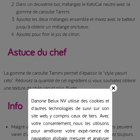
Dans un deuxième bol, mélangez le KetoCal neutre avec la
gomme de caroube Tammi.
Ajoutez les deux mélanges ensemble et mixez avec le batteur
jusqu'à obtenir un mélange onctueux.
Ajoutez pour finir le jus de citron.
Astuce du chef
La gomme de caroube Tammi permet d'épaissir le "style yaourt
céto". Réduisez la quantité de cet ingrédient si vous souhaitez obtenir
une texture de style yaourt plus fluide.
Danone Belux NV utilise des cookies et
Info
d'autres technologies de suivi sur son
site web, y compris ceux de tiers. Avec
votre consentement, nous les utilisons
Malgré un calcul minutieux, les valeurs nutritionnelles peuvent
pour améliorer votre expé-rience de
varier d'un produit à l'autre. Par conséquent, consultez toujours
navigation globale, mesurer et analyser