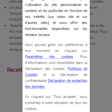
votre diététicien lorsque vous utilisez ou modifiez les recettes.
l'utilisation du site, personnaliser le
Le calcul des valeurs nutritionnelles ne comprend pas en
contenu et les publicités en fonction de
"l’astuce du chef". Consultez votre diététicien pour plus
vos intérêts (sur notre site et sur
d'informations.
d'autres sites), et vous offrir des
*KetoCal 4:1 neutre est une denrée alimentaire destinée à des
fonctionnalités disponibles sur les
fins médicales spéciales. A utiliser sous contrôle médical. Pour
réseaux sociaux
.
les besoins nutritionnels en cas d’épilepsies pharmaco-
résistantes ou de maladies héréditaires du métabolisme
Vous pouvez gérer vos préférences à
lorsqu’un régime cétogène est indiqué.
tout moment en cliquant sur
Paramètres des cookies
. Plus
d'informations sont disponibles dans la
Recettes similaires
Déclaration des cookies
Politique de
Cookies
et la Déclaration de
confidentialité
Déclaration de protection
des données
.
Style de yaourt au chocolat
En cliquant sur "Tout accepter", vous
consentez à notre utilisation de tous les
cookies.