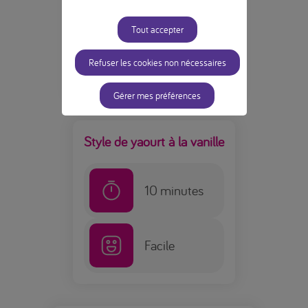
10
minutes
Tout accepter
Facile
Refuser les cookies non nécessaires
Gérer mes préférences
Style de yaourt à la vanille
10
minutes
Facile