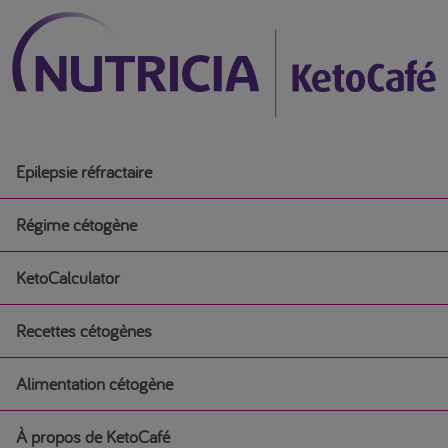
Epilepsie réfractaire
Régime cétogène
KetoCalculator
Régime cétogène
Recettes cétogènes
Débuter un régime cétogène médical
Alimentation cétogène
Recettes cétogènes
Régime cétogène pour l’épilepsie chez les nourrissons
À propos de KetoCafé
Alimentation cétogène
Petit-déjeuner