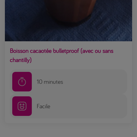
Boisson cacaotée bulletproof (avec ou sans
chantilly)
10
minutes
Facile