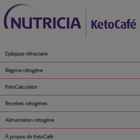
Epilepsie réfractaire
Régime cétogène
KetoCalculator
Régime cétogène
Recettes cétogènes
Débuter un régime cétogène médical
Alimentation cétogène
Recettes cétogènes
Régime cétogène pour l’épilepsie chez les nourrissons
À propos de KetoCafé
Alimentation cétogène
Petit-déjeuner