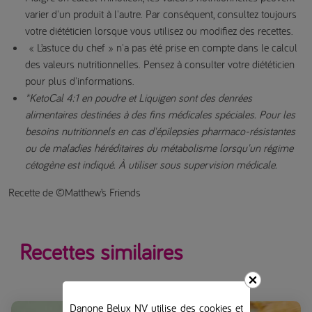
varier d'un produit à l'autre. Par conséquent, consultez toujours
votre diététicien lorsque vous utilisez ou modifiez des recettes.
« L’astuce du chef » n'a pas été prise en compte dans le calcul
des valeurs nutritionnelles. Pensez à consulter votre diététicien
pour plus d'informations.
*KetoCal 4:1 en poudre et Liquigen sont des denrées
alimentaires destinées à des fins médicales spéciales. Pour les
besoins nutritionnels en cas d'épilepsies pharmaco-résistantes
ou de maladies héréditaires du métabolisme lorsqu'un régime
cétogène est indiqué. À utiliser sous supervision médicale.
Recette de ©Matthew’s Friends
Recettes similaires
Danone Belux NV utilise des cookies et