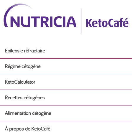
Epilepsie réfractaire
Régime cétogène
KetoCalculator
Régime cétogène
Recettes cétogènes
Débuter un régime cétogène médical
Alimentation cétogène
Recettes cétogènes
Régime cétogène pour l’épilepsie chez les nourrissons
À propos de KetoCafé
Alimentation cétogène
Petit-déjeuner