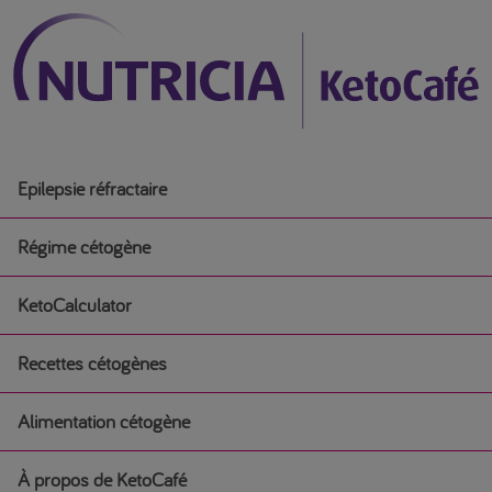
Epilepsie réfractaire
Régime cétogène
KetoCalculator
Régime cétogène
Recettes cétogènes
Débuter un régime cétogène médical
Alimentation cétogène
Recettes cétogènes
Régime cétogène pour l’épilepsie chez les nourrissons
À propos de KetoCafé
Alimentation cétogène
Petit-déjeuner