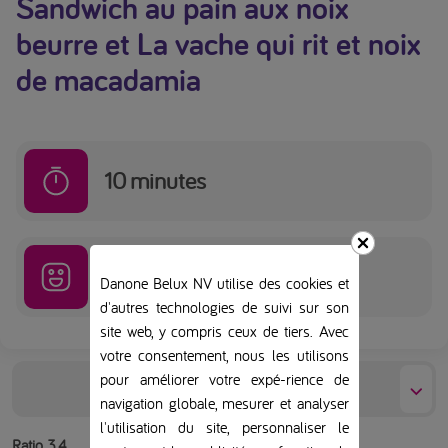
Sandwich au pain aux noix
beurre et La vache qui rit et noix
de macadamia
10
minutes
Facile
Danone Belux NV utilise des cookies et
d'autres technologies de suivi sur son
site web, y compris ceux de tiers. Avec
votre consentement, nous les utilisons
pour améliorer votre expé-rience de
Préparation
navigation globale, mesurer et analyser
l'utilisation du site, personnaliser le
Ratio 3.4