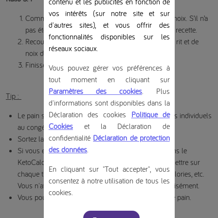
contenu et les publicités en fonction de
vos intérêts (sur notre site et sur
Commencez par prendre 2 tranches de pain aux noix. S’il n’a
d'autres sites), et vous offrir des
pas été préparé en avance,
cliquez ici
pour voir la recette.
fonctionnalités disponibles sur les
Recouvrez les 2 tranches de pain de La vache qui rit et de
réseaux sociaux
.
noix de macadamia
Finissez avec un petit filet d’huile d’olive
Vous pouvez gérer vos préférences à
tout moment en cliquant sur
Paramètres des cookies
. Plus
Tip :
d'informations sont disponibles dans la
Déclaration des cookies
Politique de
Le pain se conserve mieux en tranches et en paquets individuels
Cookies
et la Déclaration de
au congélateur. Ils y resteront pendant un mois.
confidentialité
Déclaration de protection
Sortez la tranche ou le pain du congélateur la veille.
des données
.
Si vous enregistrez le pain comme un ingrédient dans le
KetoCalculator, vous pouvez calculer la quantité à mettre sur
En cliquant sur "Tout accepter", vous
chaque tranche pour obtenir la bonne quantité de calories, etc.
consentez à notre utilisation de tous les
Vous n'avez pas besoin de couper le pain aussi précisément.
cookies.
Vous pouvez également faire des sandwichs avec ce pain.